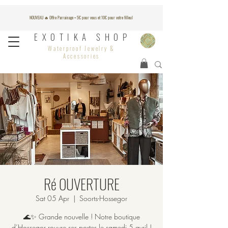
NOUVEAU 🔥 Offre Parrainage = 5€ pour vous et 10€ pour votre filleul
EXOTIKA SHOP
Waterproof Jewelry &
Accessories
Ré OUVERTURE
Sat 05 Apr
  |  
Soorts-Hossegor
🌊✨ Grande nouvelle ! Notre boutique
d’Hossegor rouvre ses portes le samedi 5 avril !