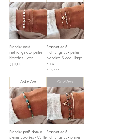
Bracelet doré
Bracelet doré
multirangs aux perles
multirangs aux perles
blanches - Jean
blanches & coquillage -
Silas
Price
€19.99
Price
€19.99
Add to Cart
Out of Stock
Bracelet perlé doré à
Bracelet doré
pierres colorées - Cyrille
multirangs aux pierres