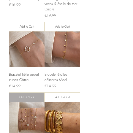
vertes & étoile de mer -
Price
€16.99
Lazare
Price
€19.99
Add to Cart
Add to Cart
Bracelet trèfle ouvert
Bracelet étoiles
zircon Côme
délicates Maël
Price
Price
€14.99
€14.99
Out of Stock
Add to Cart