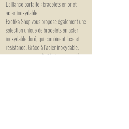
L’alliance parfaite : bracelets en or et
acier inoxydable
Exotika Shop vous propose également une
sélection unique de bracelets en acier
inoxydable doré, qui combinent luxe et
résistance. Grâce à l’acier inoxydable,
reconnu pour sa solidité et son caractère
hypoallergénique, vos bijoux conservent
leur éclat au fil du temps. Ces modèles
résistent à l’eau, à la transpiration et aux
rayures, vous permettant de les porter
sans contrainte au quotidien tout en
profitant de l’élégance de l’or.