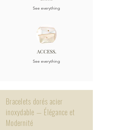
See everything
ACCESS.
See everything
Bracelets dorés acier
inoxydable — Élégance et
Modernité