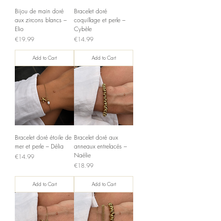
Bijou de main doré
Bracelet doré
aux zircons blancs –
coquillage et perle –
Elio
Cybèle
Price
Price
€19.99
€14.99
Add to Cart
Add to Cart
Bracelet doré étoile de
Bracelet doré aux
mer et perle – Délia
anneaux entrelacés –
Naélie
Price
€14.99
Price
€18.99
Add to Cart
Add to Cart