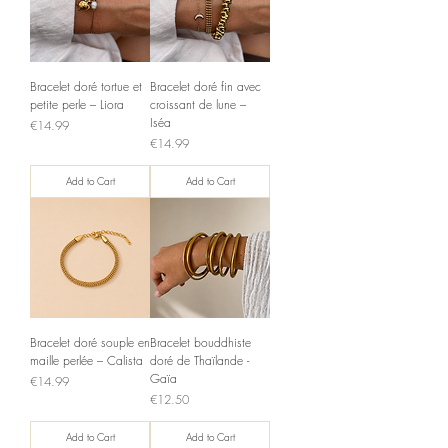
Bracelet doré tortue et
Bracelet doré fin avec
petite perle – Liora
croissant de lune –
Iséa
Price
€14.99
Price
€14.99
Add to Cart
Add to Cart
Bracelet doré souple en
Bracelet bouddhiste
maille perlée – Calista
doré de Thaïlande -
Gaïa
Price
€14.99
Price
€12.50
Add to Cart
Add to Cart