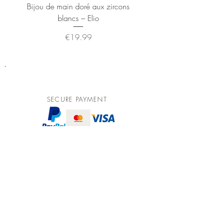
Bijou de main doré aux zircons
Bague dorée XL ann
blancs – Elio
Price
€19.99
SECURE PAYMENT
FREE DELIVERY
From €15 purchase