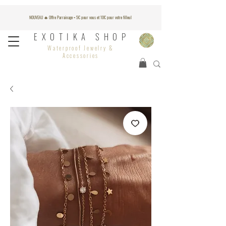
NOUVEAU 🔥 Offre Parrainage = 5€ pour vous et 10€ pour votre filleul
EXOTIKA SHOP
Waterproof Jewelry &
Accessories