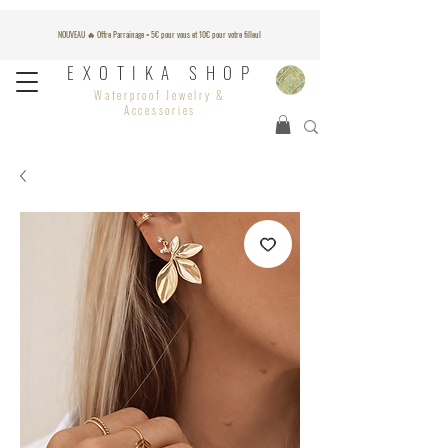
NOUVEAU 🔥 Offre Parrainage = 5€ pour vous et 10€ pour votre filleul
EXOTIKA SHOP
Waterproof Jewelry &
Accessories