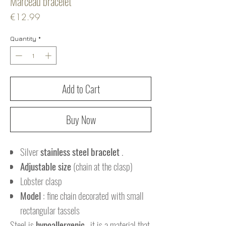
Marceau bracelet
Price
€12.99
Quantity
*
Add to Cart
Buy Now
Silver
stainless steel bracelet
.
Adjustable size
(chain at the clasp)
Lobster clasp
Model
: fine chain decorated with small
rectangular tassels
Steel is
hypoallergenic
, it is a material that