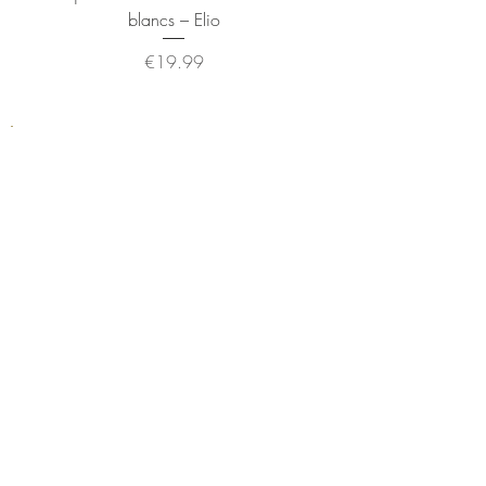
blancs – Elio
Price
€19.99
SECURE PAYMENT
FREE DELIVERY
From €15 purchase