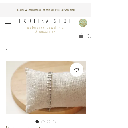
NOUVEAU 🔥 Offre Parrainage = 5€ pour vous et 10€ pour votre filleul
EXOTIKA SHOP
Waterproof Jewelry &
Accessories